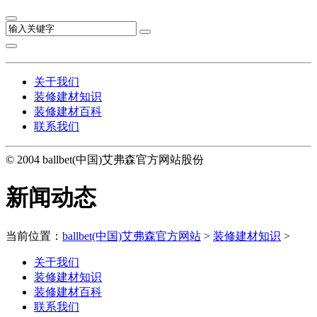
关于我们
装修建材知识
装修建材百科
联系我们
© 2004 ballbet(中国)艾弗森官方网站股份
新闻动态
当前位置：
ballbet(中国)艾弗森官方网站
>
装修建材知识
>
关于我们
装修建材知识
装修建材百科
联系我们