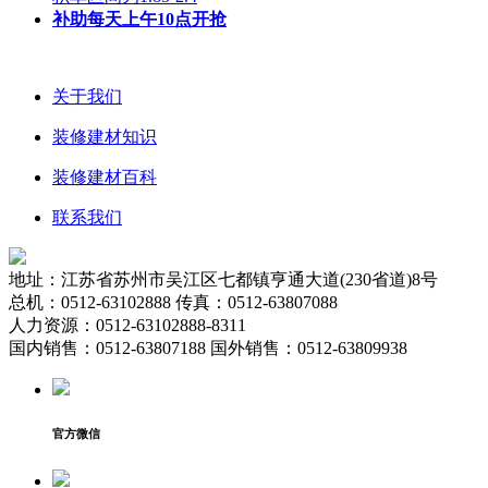
补助每天上午10点开抢
关于我们
装修建材知识
装修建材百科
联系我们
地址：江苏省苏州市吴江区七都镇亨通大道(230省道)8号
总机：0512-63102888 传真：0512-63807088
人力资源：0512-63102888-8311
国内销售：0512-63807188 国外销售：0512-63809938
官方微信