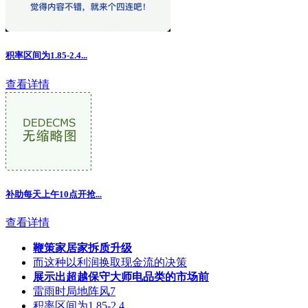
积率区间为1.85-2.4...
查看详情
补助每天上午10点开抢
...
查看详情
鞭策家居家拆质升级
而这种以利润换取现金流的决策
展示出超越保守大师电品类的市场前
雷雨时局地阵风7
积率区间为1.85-2.4