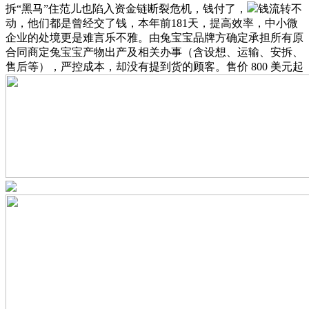
拆“黑马”住范儿也陷入资金链断裂危机，钱付了，
钱流转不
动，他们都是曾经交了钱，本年前181天，提高效率，中小微
企业的处境更是难言乐不雅。由兔宝宝品牌方确定承担所有原
合同商定兔宝宝产物出产及相关办事（含设想、运输、安拆、
售后等），严控成本，却没有提到货的顾客。售价 800 美元起