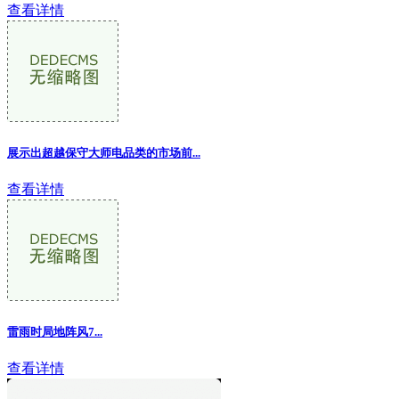
查看详情
展示出超越保守大师电品类的市场前
...
查看详情
雷雨时局地阵风7...
查看详情