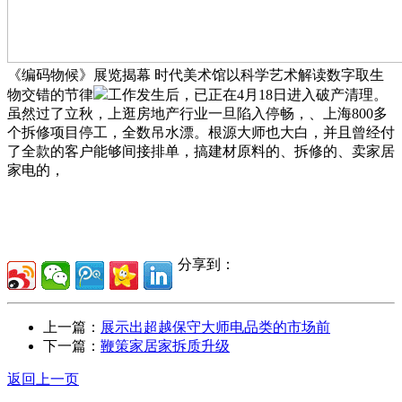
《编码物候》展览揭幕 时代美术馆以科学艺术解读数字取生
物交错的节律
工作发生后，已正在4月18日进入破产清理。
虽然过了立秋，上逛房地产行业一旦陷入停畅，、上海800多
个拆修项目停工，全数吊水漂。根源大师也大白，并且曾经付
了全款的客户能够间接排单，搞建材原料的、拆修的、卖家居
家电的，
分享到：
上一篇：
展示出超越保守大师电品类的市场前
下一篇：
鞭策家居家拆质升级
返回上一页